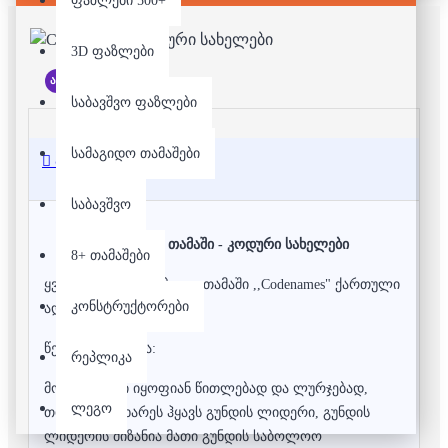
ფაზლები 500+
3D ფაზლები
არ არის მარაგში
საბავშვო ფაზლები
სამაგიდო თამაშები
აღწერა
საბავშვო
სამაგიდო თამაში - კოდური სახელები
8+ თამაშები
ყველასათვის ცნობილი თამაში ,,Codenames" ქართული 
კონსტრუქტორები
ადაპტაცია.
წესები მარტივია:
რეპლიკა
მოთამაშეები იყოფიან წითლებად და ლურჯებად, 
ლეგო
თითოეულ მხარეს ჰყავს გუნდის ლიდერი, გუნდის 
ლიდერის მიზანია მათი გუნდის საბოლოო 