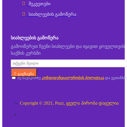
შეკვეთები
სიახლეების გამოწერა
ᲡᲘᲐᲮᲚᲔᲔᲑᲘᲡ ᲒᲐᲛᲝᲬᲔᲠᲐ
გამოიწერეთ ჩვენი სიახლეები და იყავით ყოველთვის
საქმის კურსში
გაგზავნა
მე წავიკითხე
კონფიდენციალურობის პოლიტიკა
და ვეთანხმ
Copyright © 2021, Puzz, ყველა პირობა დაცულია