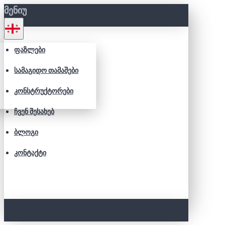
ᲛᲔᲜᲘᲣ
ᲤᲐᲖᲚᲔᲑᲘ
ᲡᲐᲛᲐᲒᲘᲓᲝ ᲗᲐᲛᲐᲨᲔᲑᲘ
ᲙᲝᲜᲡᲢᲠᲣᲥᲢᲝᲠᲔᲑᲘ
ᲩᲕᲔᲜ ᲨᲔᲡᲐᲮᲔᲑ
ᲑᲚᲝᲒᲘ
ᲙᲝᲜᲢᲐᲥᲢᲘ