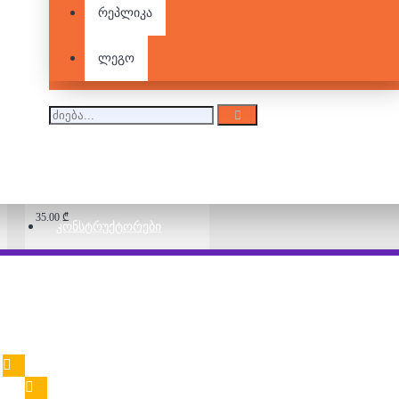
რეპლიკა
5 second rule
39.00 ₾
ლეგო
სამაგიდო თამაში -
30 Seconds Junior
35.00 ₾
ᲙᲝᲜᲡᲢᲠᲣᲥᲢᲝᲠᲔᲑᲘ
HEDBANZ! (12+)
30.00 ₾
40.00 ₾