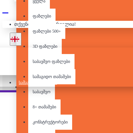
ყველა
ფაზლები
თქვენი კალათა ცარიელია!
ფაზლები 500+
3D ფაზლები
საბავშვო ფაზლები
არ არის მარაგში
სამაგიდო თამაშები
ᲡᲐᲛᲐᲒᲘᲓᲝ ᲗᲐᲛᲐᲨᲔᲑᲘ
Pair it With
People Also Bought
საბავშვო
8+ თამაშები
კონსტრუქტორები