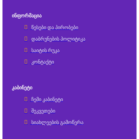
ᲘᲜᲤᲝᲠᲛᲐᲪᲘᲐ
წესები და პირობები
დაბრუნების პოლიტიკა
საიტის რუკა
კონტაქტი
ᲙᲐᲑᲘᲜᲔᲢᲘ
ჩემი კაბინეტი
შეკვეთები
სიახლეების გამოწერა