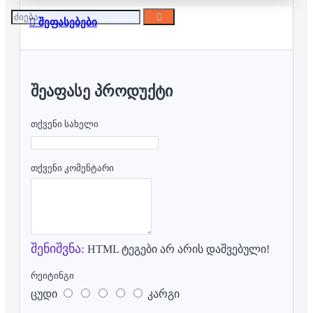
შეფასებები
ᲨᲔᲐᲤᲐᲡᲔ ᲞᲠᲝᲓᲣᲥᲢᲘ
თქვენი სახელი
თქვენი კომენტარი
შენიშვნა:
HTML ტეგები არ არის დაშვებული!
რეიტინგი
ცუდი
კარგი