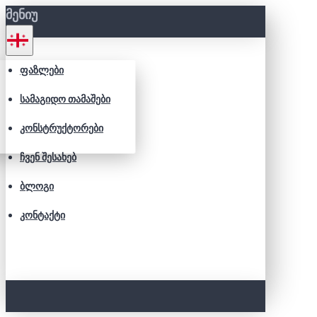
ᲛᲔᲜᲘᲣ
ᲤᲐᲖᲚᲔᲑᲘ
ᲡᲐᲛᲐᲒᲘᲓᲝ ᲗᲐᲛᲐᲨᲔᲑᲘ
ᲙᲝᲜᲡᲢᲠᲣᲥᲢᲝᲠᲔᲑᲘ
ᲩᲕᲔᲜ ᲨᲔᲡᲐᲮᲔᲑ
ᲑᲚᲝᲒᲘ
ᲙᲝᲜᲢᲐᲥᲢᲘ