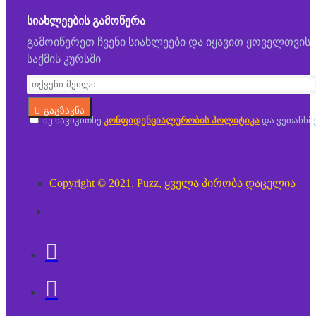
ᲡᲘᲐᲮᲚᲔᲔᲑᲘᲡ ᲒᲐᲛᲝᲬᲔᲠᲐ
გამოიწერეთ ჩვენი სიახლეები და იყავით ყოველთვის
საქმის კურსში
გაგზავნა
მე წავიკითხე
კონფიდენციალურობის პოლიტიკა
და ვეთანხმ
Copyright © 2021, Puzz, ყველა პირობა დაცულია