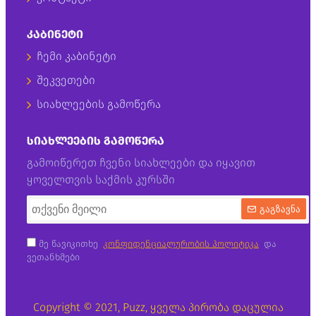
ᲙᲐᲑᲘᲜᲔᲢᲘ
ჩემი კაბინეტი
შეკვეთები
სიახლეების გამოწერა
ᲡᲘᲐᲮᲚᲔᲔᲑᲘᲡ ᲒᲐᲛᲝᲬᲔᲠᲐ
გამოიწერეთ ჩვენი სიახლეები და იყავით
ყოველთვის საქმის კურსში
გაგზავნა
მე წავიკითხე
კონფიდენციალურობის პოლიტიკა
და
ვეთანხმები
Copyright © 2021, Puzz, ყველა პირობა დაცულია