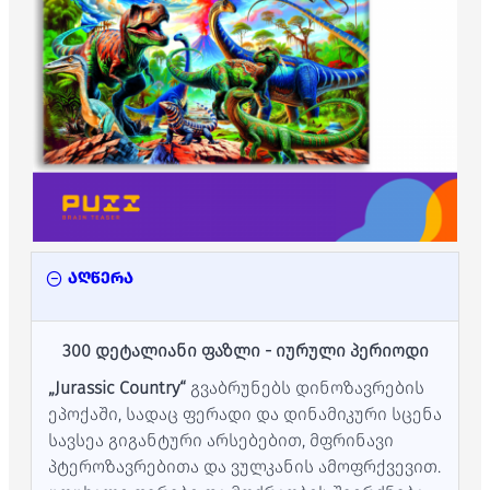
აღწერა
300 დეტალიანი ფაზლი - იურული პერიოდი
„Jurassic Country“
გვაბრუნებს დინოზავრების
ეპოქაში, სადაც ფერადი და დინამიკური სცენა
სავსეა გიგანტური არსებებით, მფრინავი
პტეროზავრებითა და ვულკანის ამოფრქვევით.