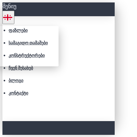
ᲛᲔᲜᲘᲣ
ᲤᲐᲖᲚᲔᲑᲘ
ᲡᲐᲛᲐᲒᲘᲓᲝ ᲗᲐᲛᲐᲨᲔᲑᲘ
ᲙᲝᲜᲡᲢᲠᲣᲥᲢᲝᲠᲔᲑᲘ
ᲩᲕᲔᲜ ᲨᲔᲡᲐᲮᲔᲑ
ᲑᲚᲝᲒᲘ
ᲙᲝᲜᲢᲐᲥᲢᲘ