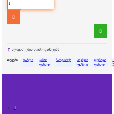
სურვილების სიაში დამატება
თეგები:
ფაზლი
ჯამბო
მარტორქა
ბავშვის
ფერადი
U
ფაზლი
ფაზლი
ფაზლი