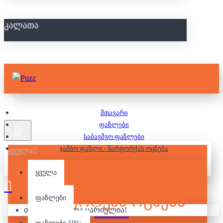
ᲙᲐᲚᲐᲗᲐ
მთავარი
ფაზლები
საბავშვო ფაზლები
ჯამბო ფაზლი - მარტორქას ოცნება
ყველა
ყველა
ᲯᲐᲛᲑᲝ ᲤᲐᲖᲚᲘ -
ᲛᲐᲠᲢᲝᲠᲥᲐᲡ ᲝᲪᲜᲔᲑᲐ
ფაზლები
თქვენი კალათა ცარიელია!