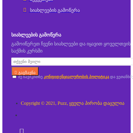
სიახლეების გამოწერა
ᲡᲘᲐᲮᲚᲔᲔᲑᲘᲡ ᲒᲐᲛᲝᲬᲔᲠᲐ
გამოიწერეთ ჩვენი სიახლეები და იყავით ყოველთვის
საქმის კურსში
გაგზავნა
მე წავიკითხე
კონფიდენციალურობის პოლიტიკა
და ვეთანხმ
Copyright © 2021, Puzz, ყველა პირობა დაცულია