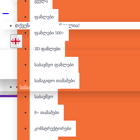
ყველა
ფაზლები
თქვენი კალათა ცარიელია!
ᲯᲐᲛᲑ
ფაზლები 500+
3D ფაზლები
საბავშვო ფაზლები
სამაგიდო თამაშები
Pair it With
People Also Bought
ᲡᲐᲛᲐᲒᲘᲓᲝ ᲗᲐᲛᲐᲨᲔᲑᲘ
საბავშვო
8+ თამაშები
კონსტრუქტორები