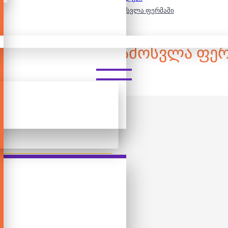
ჯამბო ფაზლი - მზის ამოსვლა ფერმაში
Ო ᲤᲐᲖᲚᲘ - ᲛᲖᲘᲡ ᲐᲛᲝᲡᲕᲚᲐ ᲤᲔ