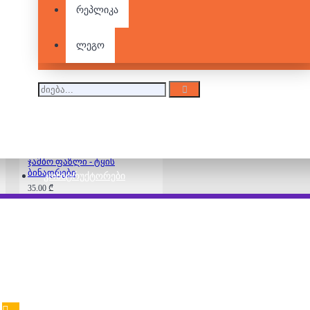
ჯამბო ფაზლი -
რეპლიკა
გასეირნება
წყალქვეშა
სამყაროში
ლეგო
35.00 ₾
ჯამბო ფაზლი - ტყის
ბინადრები
ᲙᲝᲜᲡᲢᲠᲣᲥᲢᲝᲠᲔᲑᲘ
35.00 ₾
ჯამბო ფაზლი -
მარტორქა