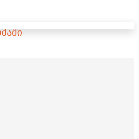
ᲠᲛᲐᲨᲘ