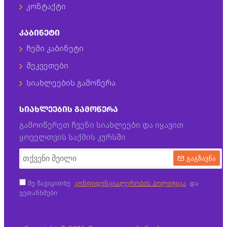
კონტაქტი
ᲙᲐᲑᲘᲜᲔᲢᲘ
ჩემი კაბინეტი
შეკვეთები
სიახლეების გამოწერა
ᲡᲘᲐᲮᲚᲔᲔᲑᲘᲡ ᲒᲐᲛᲝᲬᲔᲠᲐ
გამოიწერეთ ჩვენი სიახლეები და იყავით
ყოველთვის საქმის კურსში
გაგზავნა
მე წავიკითხე
კონფიდენციალურობის პოლიტიკა
და
ვეთანხმები