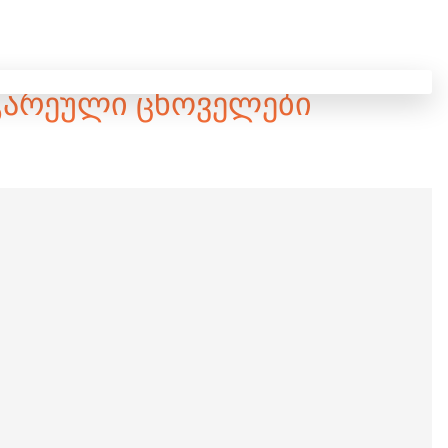
- ᲒᲐᲠᲔᲣᲚᲘ ᲪᲮᲝᲕᲔᲚᲔᲑᲘ