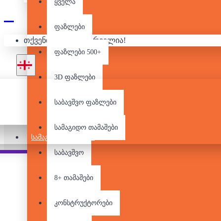
ყველა
ფაზლები
თქვენი კალათა ცარიელია!
2,3 ᲓᲐ 4 ᲓᲔᲢᲐᲚᲘᲐᲜᲘ
ფაზლები 500+
3D ფაზლები
საბავშვო ფაზლები
სამაგიდო თამაშები
ᲡᲐᲛᲐᲒᲘᲓᲝ ᲗᲐᲛᲐᲨᲔᲑᲘ
საბავშვო
Pair it With
People Also Bought
8+ თამაშები
კონსტრუქტორები