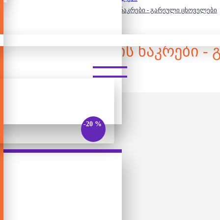
2,3 და 4 დეტალიანი საბავშვო ფაზლის ნაკრები - გარეული ცხოველები
 ᲡᲐᲑᲐᲕᲨᲕᲝ ᲤᲐᲖᲚᲘᲡ ᲜᲐᲙᲠᲔᲑᲘ 
-20 %