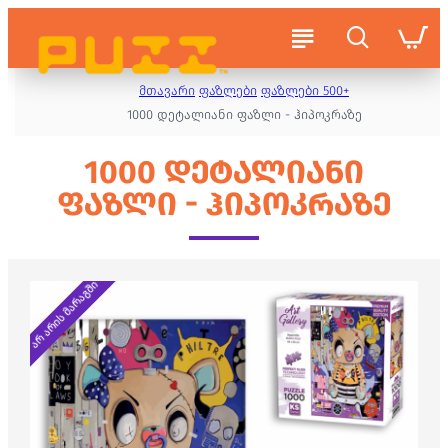
მთავარი
ფაზლები
ფაზლები 500+
1000 დეტალიანი ფაზლი - ჰიპოკრაზე
1000 ᲓᲔᲢᲐᲚᲘᲐᲜᲘ
ᲤᲐᲖᲚᲘ - ᲰᲘᲞᲝᲙᲠᲐᲖᲔ
არ არის მარაგში