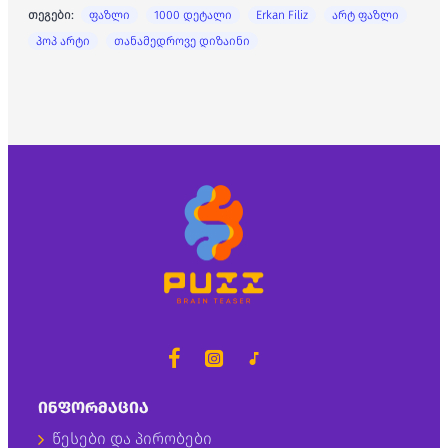
თეგები:
ფაზლი
1000 დეტალი
Erkan Filiz
არტ ფაზლი
პოპ არტი
თანამედროვე დიზაინი
ᲘᲜᲤᲝᲠᲛᲐᲪᲘᲐ
წესები და პირობები