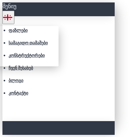
ᲛᲔᲜᲘᲣ
ᲤᲐᲖᲚᲔᲑᲘ
ᲡᲐᲛᲐᲒᲘᲓᲝ ᲗᲐᲛᲐᲨᲔᲑᲘ
ᲙᲝᲜᲡᲢᲠᲣᲥᲢᲝᲠᲔᲑᲘ
ᲩᲕᲔᲜ ᲨᲔᲡᲐᲮᲔᲑ
ᲑᲚᲝᲒᲘ
ᲙᲝᲜᲢᲐᲥᲢᲘ