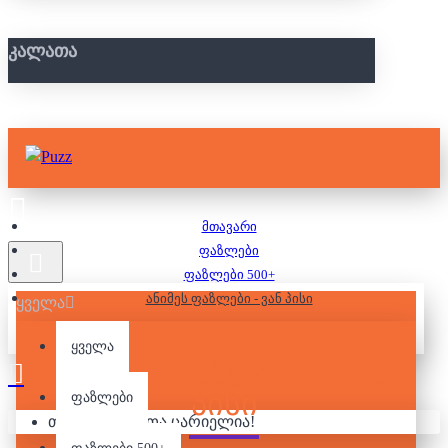
ᲙᲐᲚᲐᲗᲐ
მთავარი
ფაზლები
ფაზლები 500+
ანიმეს ფაზლები - ვან პისი
ყველა
ყველა
ᲐᲜᲘᲛᲔᲡ ᲤᲐᲖᲚᲔᲑᲘ - ᲕᲐᲜ
ᲞᲘᲡᲘ
ფაზლები
თქვენი კალათა ცარიელია!