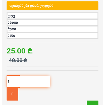
ᲨᲔᲗᲐᲕᲐᲖᲔᲑᲐ ᲓᲐᲡᲠᲣᲚᲓᲔᲑᲐ:
დღე
საათი
წუთი
წამი
25.00 ₾
40.00 ₾