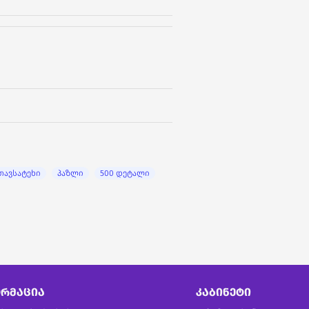
თავსატეხი
პაზლი
500 დეტალი
ᲠᲛᲐᲪᲘᲐ
ᲙᲐᲑᲘᲜᲔᲢᲘ