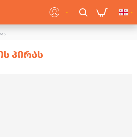
რას
ᲘᲡ ᲞᲘᲠᲐᲡ