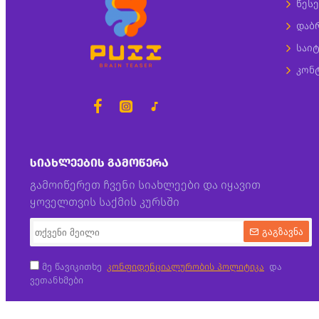
წესე
დაბ
საიტ
კონ
ᲡᲘᲐᲮᲚᲔᲔᲑᲘᲡ ᲒᲐᲛᲝᲬᲔᲠᲐ
გამოიწერეთ ჩვენი სიახლეები და იყავით
ყოველთვის საქმის კურსში
გაგზავნა
მე წავიკითხე
კონფიდენციალურობის პოლიტიკა
და
ვეთანხმები