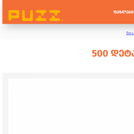
ᲤᲐᲖᲚᲔᲑᲘ
მთა
500 ᲓᲔᲢ