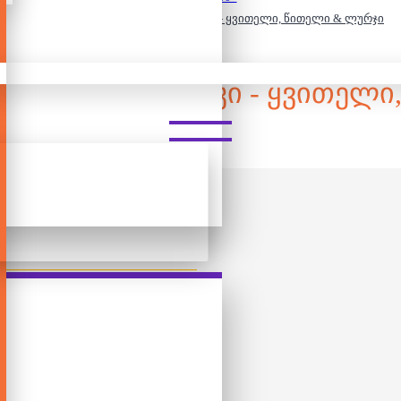
1500 დეტალიანი ფაზლი - კანდინსკი - ყვითელი, წითელი & ლურჯი
ᲐᲖᲚᲘ - ᲙᲐᲜᲓᲘᲜᲡᲙᲘ - ᲧᲕᲘᲗᲔᲚ