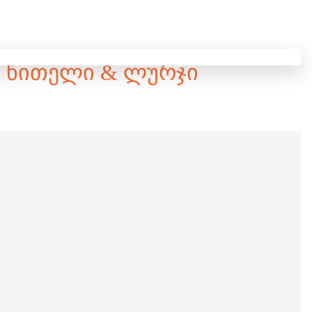
Ი, ᲬᲘᲗᲔᲚᲘ & ᲚᲣᲠᲯᲘ