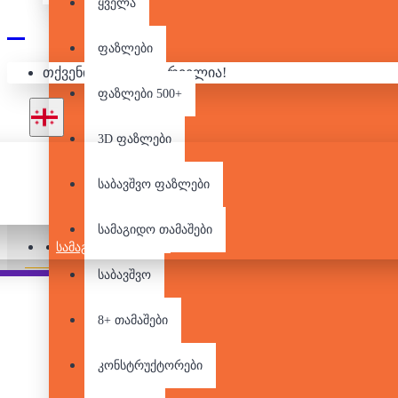
ყველა
ფაზლები
თქვენი კალათა ცარიელია!
1500 ᲓᲔᲢᲐᲚᲘᲐᲜᲘ Ფ
ფაზლები 500+
3D ფაზლები
საბავშვო ფაზლები
სამაგიდო თამაშები
Pair it With
People Also Bought
ᲡᲐᲛᲐᲒᲘᲓᲝ ᲗᲐᲛᲐᲨᲔᲑᲘ
საბავშვო
8+ თამაშები
კონსტრუქტორები