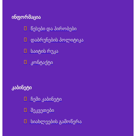
ᲘᲜᲤᲝᲠᲛᲐᲪᲘᲐ
წესები და პირობები
დაბრუნების პოლიტიკა
საიტის რუკა
კონტაქტი
ᲙᲐᲑᲘᲜᲔᲢᲘ
ჩემი კაბინეტი
შეკვეთები
სიახლეების გამოწერა