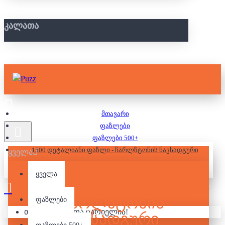
ᲙᲐᲚᲐᲗᲐ
მთავარი
ფაზლები
ფაზლები 500+
1500 დეტალიანი ფაზლი - ჩარლზტონის ნავსადგური
ყველა
ყველა
1500 ᲓᲔᲢᲐᲚᲘᲐᲜᲘ ᲤᲐᲖᲚᲘ -
ᲩᲐᲠᲚᲖᲢᲝᲜᲘᲡ
ფაზლები
თქვენი კალათა ცარიელია!
ᲜᲐᲕᲡᲐᲓᲒᲣᲠᲘ