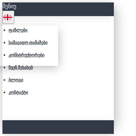
ᲛᲔᲜᲘᲣ
ᲤᲐᲖᲚᲔᲑᲘ
ᲡᲐᲛᲐᲒᲘᲓᲝ ᲗᲐᲛᲐᲨᲔᲑᲘ
ᲙᲝᲜᲡᲢᲠᲣᲥᲢᲝᲠᲔᲑᲘ
ᲩᲕᲔᲜ ᲨᲔᲡᲐᲮᲔᲑ
ᲑᲚᲝᲒᲘ
ᲙᲝᲜᲢᲐᲥᲢᲘ