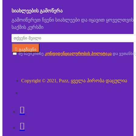
ᲡᲘᲐᲮᲚᲔᲔᲑᲘᲡ ᲒᲐᲛᲝᲬᲔᲠᲐ
გამოიწერეთ ჩვენი სიახლეები და იყავით ყოველთვის
საქმის კურსში
გაგზავნა
მე წავიკითხე
კონფიდენციალურობის პოლიტიკა
და ვეთანხმ
Copyright © 2021, Puzz, ყველა პირობა დაცულია