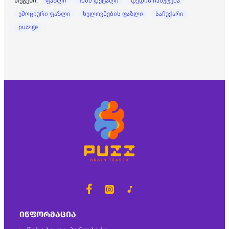
თეგები:
ფაზლი
1000 დეტალი
დედის ჩახუტება
ემოციური ფაზლი
ხელოვნების ფაზლი
საჩუქარი
puzz.ge
ᲘᲜᲤᲝᲠᲛᲐᲪᲘᲐ