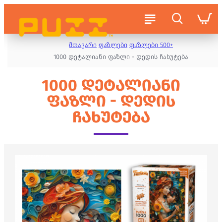
მთავარი
ფაზლები
ფაზლები 500+
1000 დეტალიანი ფაზლი - დედის ჩახუტება
1000 ᲓᲔᲢᲐᲚᲘᲐᲜᲘ
ᲤᲐᲖᲚᲘ - ᲓᲔᲓᲘᲡ
ᲩᲐᲮᲣᲢᲔᲑᲐ