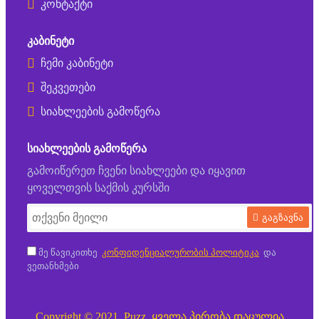
კონტაქტი
ᲙᲐᲑᲘᲜᲔᲢᲘ
ჩემი კაბინეტი
შეკვეთები
სიახლეების გამოწერა
ᲡᲘᲐᲮᲚᲔᲔᲑᲘᲡ ᲒᲐᲛᲝᲬᲔᲠᲐ
გამოიწერეთ ჩვენი სიახლეები და იყავით
ყოველთვის საქმის კურსში
გაგზავნა
მე წავიკითხე
კონფიდენციალურობის პოლიტიკა
და
ვეთანხმები
Copyright © 2021, Puzz, ყველა პირობა დაცულია