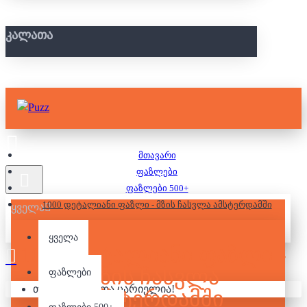
ᲙᲐᲚᲐᲗᲐ
მთავარი
ფაზლები
ფაზლები 500+
1000 დეტალიანი ფაზლი - მზის ჩასვლა ამსტერდამში
ყველა
ყველა
1000 ᲓᲔᲢᲐᲚᲘᲐᲜᲘ ᲤᲐᲖᲚᲘ -
ᲛᲖᲘᲡ ᲩᲐᲡᲕᲚᲐ
ფაზლები
თქვენი კალათა ცარიელია!
ᲐᲛᲡᲢᲔᲠᲓᲐᲛᲨᲘ