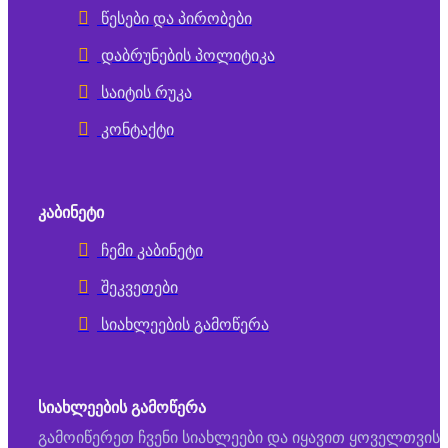
წესები და პირობები
დაბრუნების პოლიტიკა
საიტის რუკა
კონტაქტი
ᲙᲐᲑᲘᲜᲔᲢᲘ
ჩემი კაბინეტი
შეკვეთები
სიახლეების გამოწერა
ᲡᲘᲐᲮᲚᲔᲔᲑᲘᲡ ᲒᲐᲛᲝᲬᲔᲠᲐ
გამოიწერეთ ჩვენი სიახლეები და იყავით ყოველთვის