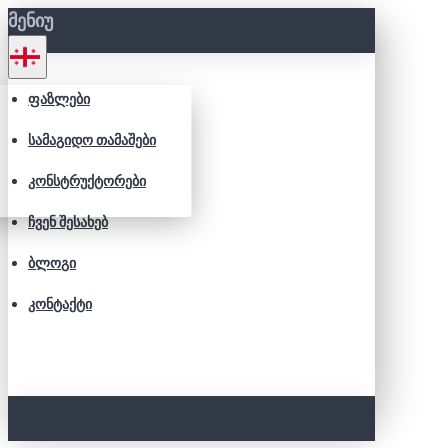
ᲛᲔᲜᲘᲣ
ᲤᲐᲖᲚᲔᲑᲘ
ᲡᲐᲛᲐᲒᲘᲓᲝ ᲗᲐᲛᲐᲨᲔᲑᲘ
ᲙᲝᲜᲡᲢᲠᲣᲥᲢᲝᲠᲔᲑᲘ
ᲩᲕᲔᲜ ᲨᲔᲡᲐᲮᲔᲑ
ᲑᲚᲝᲒᲘ
ᲙᲝᲜᲢᲐᲥᲢᲘ