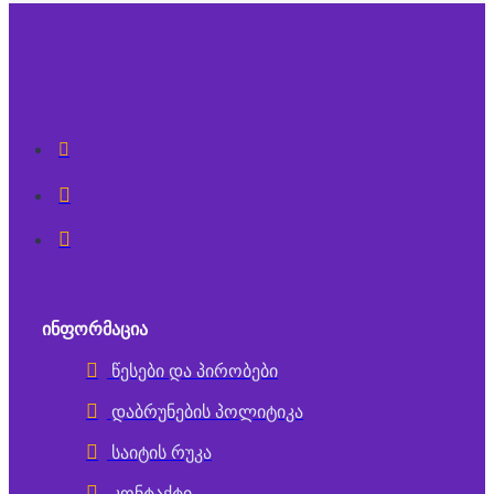
ᲘᲜᲤᲝᲠᲛᲐᲪᲘᲐ
წესები და პირობები
დაბრუნების პოლიტიკა
საიტის რუკა
კონტაქტი