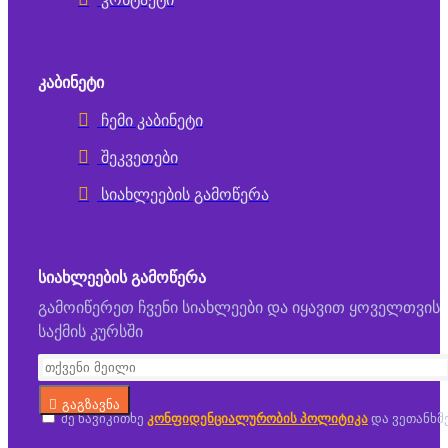
ᲙᲐᲑᲘᲜᲔᲢᲘ
ჩემი კაბინეტი
შეკვეთები
სიახლეების გამოწერა
ᲡᲘᲐᲮᲚᲔᲔᲑᲘᲡ ᲒᲐᲛᲝᲬᲔᲠᲐ
გამოიწერეთ ჩვენი სიახლეები და იყავით ყოველთვის
საქმის კურსში
გაგზავნა
მე წავიკითხე
კონფიდენციალურობის პოლიტიკა
და ვეთანხმ