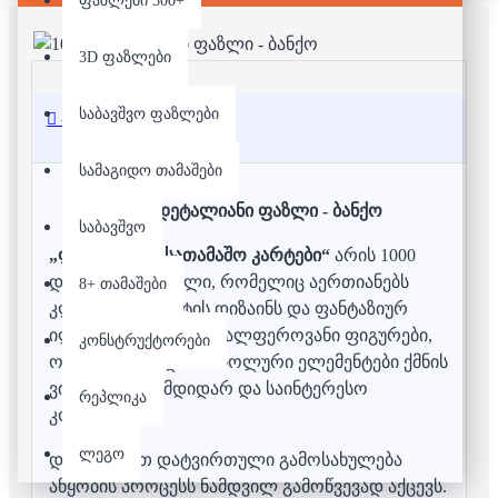
ფაზლები 500+
3D ფაზლები
საბავშვო ფაზლები
აღწერა
სამაგიდო თამაშები
1000 დეტალიანი ფაზლი - ბანქო
საბავშვო
„ფანტაზიური სათამაშო კარტები“
არის 1000
დეტალიანი ფაზლი, რომელიც აერთიანებს
8+ თამაშები
კლასიკური კარტის დიზაინს და ფანტაზიურ
ილუსტრაციებს. მრავალფეროვანი ფიგურები,
კონსტრუქტორები
ორნამენტები და სიმბოლური ელემენტები ქმნის
ვიზუალურად მდიდარ და საინტერესო
რეპლიკა
კომპოზიციას.
ლეგო
დეტალებით დატვირთული გამოსახულება
აწყობის პროცესს ნამდვილ გამოწვევად აქცევს.