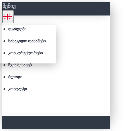
ᲛᲔᲜᲘᲣ
ᲤᲐᲖᲚᲔᲑᲘ
ᲡᲐᲛᲐᲒᲘᲓᲝ ᲗᲐᲛᲐᲨᲔᲑᲘ
ᲙᲝᲜᲡᲢᲠᲣᲥᲢᲝᲠᲔᲑᲘ
ᲩᲕᲔᲜ ᲨᲔᲡᲐᲮᲔᲑ
ᲑᲚᲝᲒᲘ
ᲙᲝᲜᲢᲐᲥᲢᲘ