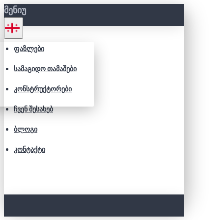
ᲛᲔᲜᲘᲣ
ᲤᲐᲖᲚᲔᲑᲘ
ᲡᲐᲛᲐᲒᲘᲓᲝ ᲗᲐᲛᲐᲨᲔᲑᲘ
ᲙᲝᲜᲡᲢᲠᲣᲥᲢᲝᲠᲔᲑᲘ
ᲩᲕᲔᲜ ᲨᲔᲡᲐᲮᲔᲑ
ᲑᲚᲝᲒᲘ
ᲙᲝᲜᲢᲐᲥᲢᲘ