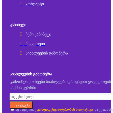
კონტაქტი
ᲙᲐᲑᲘᲜᲔᲢᲘ
ჩემი კაბინეტი
შეკვეთები
სიახლეების გამოწერა
ᲡᲘᲐᲮᲚᲔᲔᲑᲘᲡ ᲒᲐᲛᲝᲬᲔᲠᲐ
გამოიწერეთ ჩვენი სიახლეები და იყავით ყოველთვის
საქმის კურსში
გაგზავნა
მე წავიკითხე
კონფიდენციალურობის პოლიტიკა
და ვეთანხმ