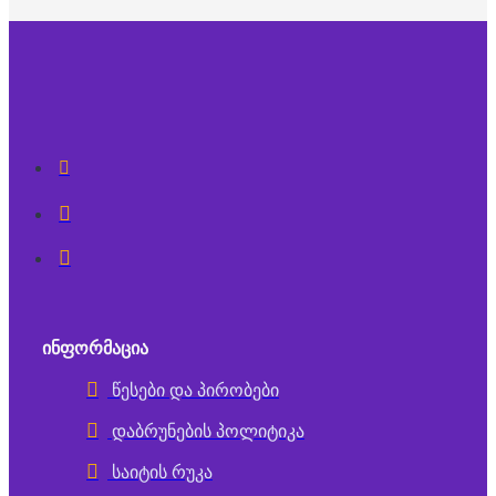
ᲘᲜᲤᲝᲠᲛᲐᲪᲘᲐ
წესები და პირობები
დაბრუნების პოლიტიკა
საიტის რუკა