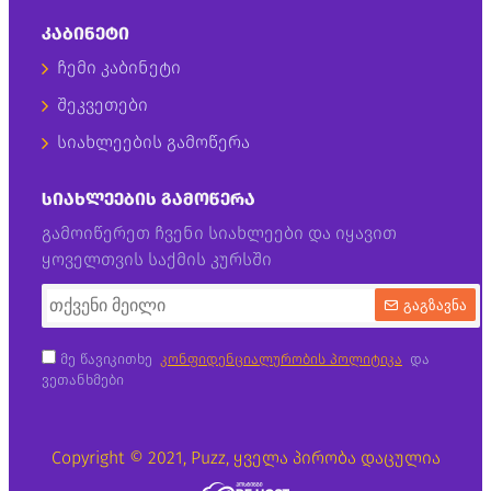
ᲙᲐᲑᲘᲜᲔᲢᲘ
ჩემი კაბინეტი
შეკვეთები
სიახლეების გამოწერა
ᲡᲘᲐᲮᲚᲔᲔᲑᲘᲡ ᲒᲐᲛᲝᲬᲔᲠᲐ
გამოიწერეთ ჩვენი სიახლეები და იყავით
ყოველთვის საქმის კურსში
გაგზავნა
მე წავიკითხე
კონფიდენციალურობის პოლიტიკა
და
ვეთანხმები
Copyright © 2021, Puzz, ყველა პირობა დაცულია