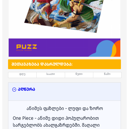
ᲨᲔᲗᲐᲕᲐᲖᲔᲑᲐ ᲓᲐᲡᲠᲣᲚᲓᲔᲑᲐ:
დღე
საათი
წუთი
წამი
აღწერა
ანიმეს ფაზლები - ლუფი და ზორო
One Piece - ანიმე დიდი პოპულარობით
სარგებლობს ახალგაზრდებში.
მაღალი