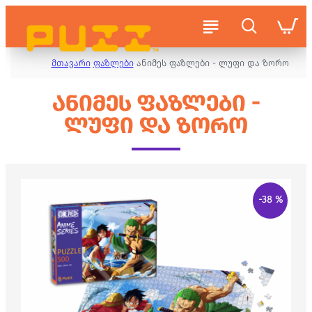
მთავარი
ფაზლები
ანიმეს ფაზლები - ლუფი და ზორო
ᲐᲜᲘᲛᲔᲡ ᲤᲐᲖᲚᲔᲑᲘ -
ᲚᲣᲤᲘ ᲓᲐ ᲖᲝᲠᲝ
-38 %