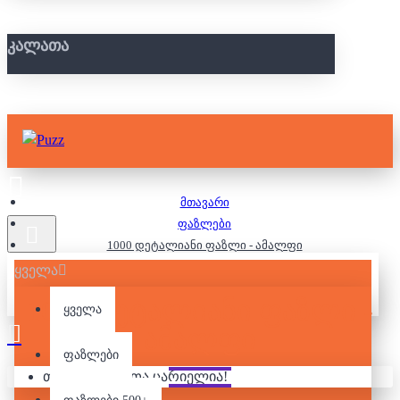
ᲙᲐᲚᲐᲗᲐ
მთავარი
ფაზლები
1000 დეტალიანი ფაზლი - ამალფი
ყველა
1000 ᲓᲔᲢᲐᲚᲘᲐᲜᲘ ᲤᲐᲖᲚᲘ -
ყველა
ᲐᲛᲐᲚᲤᲘ
ფაზლები
თქვენი კალათა ცარიელია!