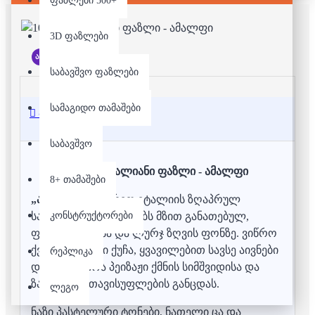
ფაზლები 500+
3D ფაზლები
არ არის მარაგში
საბავშვო ფაზლები
სამაგიდო თამაშები
აღწერა
საბავშვო
1000 დეტალიანი ფაზლი - ამალფი
8+ თამაშები
„ამალფი“
სამხრეთ იტალიის ზღაპრულ
კონსტრუქტორები
სანაპიროს აცოცხლებს მზით განათებულ,
ფერად ქუჩებსა და ლურჯ ზღვის ფონზე. ვიწრო
ქვაფენილიანი ქუჩა, ყვავილებით სავსე აივნები
რეპლიკა
და ზღვისპირა პეიზაჟი ქმნის სიმშვიდისა და
ზაფხულის თავისუფლების განცდას.
ლეგო
ნაზი პასტელური ტონები, ნათელი ცა და