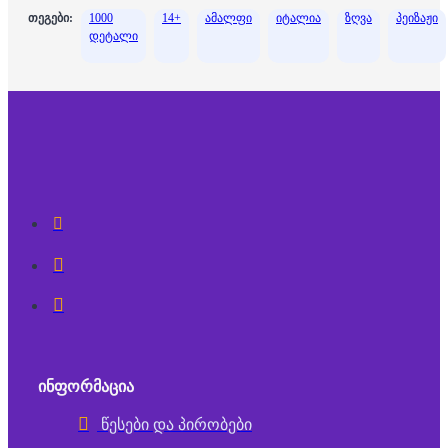
თეგები:
1000
14+
ამალფი
იტალია
ზღვა
პეიზაჟი
დეტალი
ᲘᲜᲤᲝᲠᲛᲐᲪᲘᲐ
წესები და პირობები