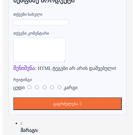
ᲨᲔᲐᲤᲐᲡᲔ ᲞᲠᲝᲓᲣᲥᲢᲘ
თქვენი სახელი
თქვენი კომენტარი
შენიშვნა:
HTML ტეგები არ არის დაშვებული!
რეიტინგი
ცუდი
კარგი
გაგრძელება
მარაგი: