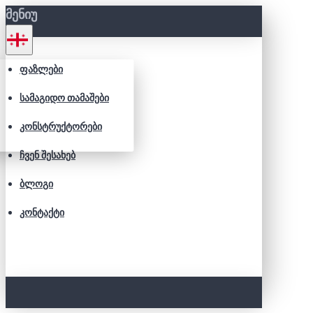
ᲛᲔᲜᲘᲣ
ᲤᲐᲖᲚᲔᲑᲘ
ᲡᲐᲛᲐᲒᲘᲓᲝ ᲗᲐᲛᲐᲨᲔᲑᲘ
ᲙᲝᲜᲡᲢᲠᲣᲥᲢᲝᲠᲔᲑᲘ
ᲩᲕᲔᲜ ᲨᲔᲡᲐᲮᲔᲑ
ᲑᲚᲝᲒᲘ
ᲙᲝᲜᲢᲐᲥᲢᲘ