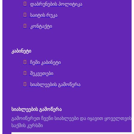
დაბრუნების პოლიტიკა
საიტის რუკა
კონტაქტი
ᲙᲐᲑᲘᲜᲔᲢᲘ
ჩემი კაბინეტი
შეკვეთები
სიახლეების გამოწერა
ᲡᲘᲐᲮᲚᲔᲔᲑᲘᲡ ᲒᲐᲛᲝᲬᲔᲠᲐ
გამოიწერეთ ჩვენი სიახლეები და იყავით ყოველთვის
საქმის კურსში