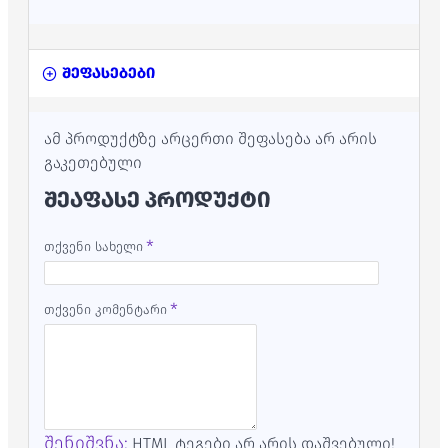
შეფასებები
ამ პროდუქტზე არცერთი შეფასება არ არის
გაკეთებული
ᲨᲔᲐᲤᲐᲡᲔ ᲞᲠᲝᲓᲣᲥᲢᲘ
თქვენი სახელი
თქვენი კომენტარი
შენიშვნა:
HTML ტეგები არ არის დაშვებული!