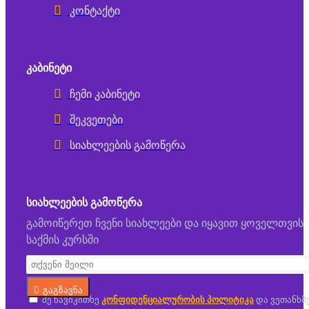
კონტაქტი
ᲙᲐᲑᲘᲜᲔᲢᲘ
ჩემი კაბინეტი
შეკვეთები
სიახლეების გამოწერა
ᲡᲘᲐᲮᲚᲔᲔᲑᲘᲡ ᲒᲐᲛᲝᲬᲔᲠᲐ
გამოიწერეთ ჩვენი სიახლეები და იყავით ყოველთვის
საქმის კურსში
გაგზავნა
მე წავიკითხე
კონფიდენციალურობის პოლიტიკა
და ვეთანხმ