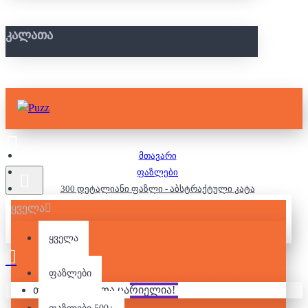
ᲙᲐᲚᲐᲗᲐ
მთავარი
ფაზლები
300 დეტალიანი ფაზლი - აბსტრაქტული კატა
ყველა
300 ᲓᲔᲢᲐᲚᲘᲐᲜᲘ ᲤᲐᲖᲚᲘ -
ყველა
ᲐᲑᲡᲢᲠᲐᲥᲢᲣᲚᲘ ᲙᲐᲢᲐ
ფაზლები
თქვენი კალათა ცარიელია!