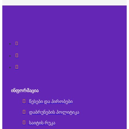
ᲘᲜᲤᲝᲠᲛᲐᲪᲘᲐ
წესები და პირობები
დაბრუნების პოლიტიკა
საიტის რუკა