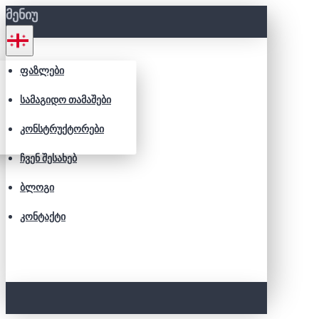
ᲛᲔᲜᲘᲣ
ᲤᲐᲖᲚᲔᲑᲘ
ᲡᲐᲛᲐᲒᲘᲓᲝ ᲗᲐᲛᲐᲨᲔᲑᲘ
ᲙᲝᲜᲡᲢᲠᲣᲥᲢᲝᲠᲔᲑᲘ
ᲩᲕᲔᲜ ᲨᲔᲡᲐᲮᲔᲑ
ᲑᲚᲝᲒᲘ
ᲙᲝᲜᲢᲐᲥᲢᲘ