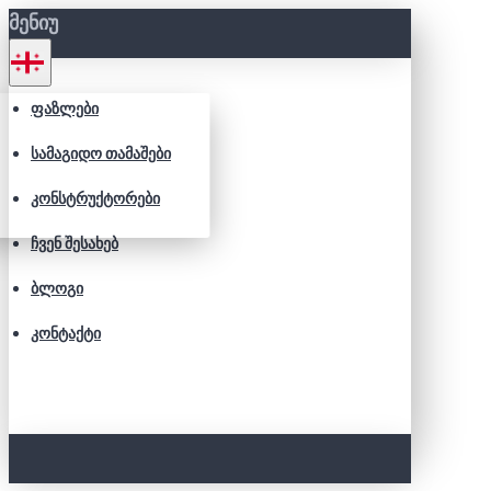
ᲛᲔᲜᲘᲣ
ᲤᲐᲖᲚᲔᲑᲘ
ᲡᲐᲛᲐᲒᲘᲓᲝ ᲗᲐᲛᲐᲨᲔᲑᲘ
ᲙᲝᲜᲡᲢᲠᲣᲥᲢᲝᲠᲔᲑᲘ
ᲩᲕᲔᲜ ᲨᲔᲡᲐᲮᲔᲑ
ᲑᲚᲝᲒᲘ
ᲙᲝᲜᲢᲐᲥᲢᲘ