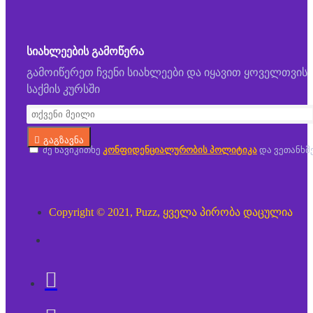
ᲡᲘᲐᲮᲚᲔᲔᲑᲘᲡ ᲒᲐᲛᲝᲬᲔᲠᲐ
გამოიწერეთ ჩვენი სიახლეები და იყავით ყოველთვის
საქმის კურსში
გაგზავნა
მე წავიკითხე
კონფიდენციალურობის პოლიტიკა
და ვეთანხმ
Copyright © 2021, Puzz, ყველა პირობა დაცულია