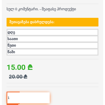
სულ 0 კომენტარი.
-
შეაფასე პროდუქტი
ᲨᲔᲗᲐᲕᲐᲖᲔᲑᲐ ᲓᲐᲡᲠᲣᲚᲓᲔᲑᲐ:
დღე
საათი
წუთი
წამი
15.00 ₾
20.00 ₾