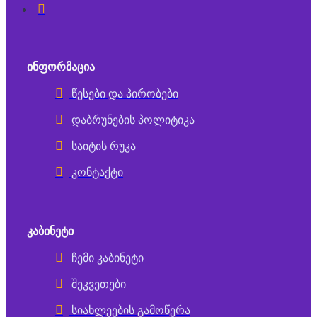
ᲘᲜᲤᲝᲠᲛᲐᲪᲘᲐ
წესები და პირობები
დაბრუნების პოლიტიკა
საიტის რუკა
კონტაქტი
ᲙᲐᲑᲘᲜᲔᲢᲘ
ჩემი კაბინეტი
შეკვეთები
სიახლეების გამოწერა