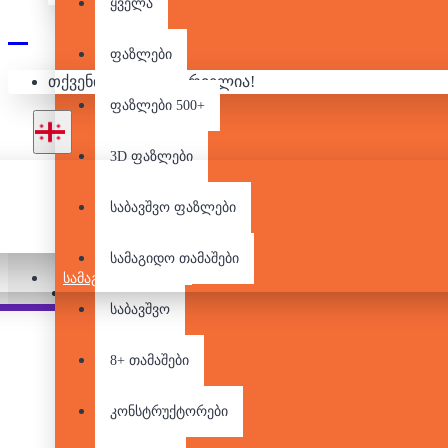
ყველა
ფაზლები
თქვენი კალათა ცარიელია!
ფაზლები 500+
3D ფაზლები
საბავშვო ფაზლები
არ არის მარაგში
სამაგიდო თამაშები
ᲡᲐᲛᲐᲒᲘᲓᲝ ᲗᲐᲛᲐᲨᲔᲑᲘ
Pair it With
საბავშვო
8+ თამაშები
კონსტრუქტორები