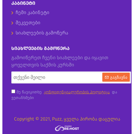
ᲙᲐᲑᲘᲜᲔᲢᲘ
ჩემი კაბინეტი
შეკვეთები
სიახლეების გამოწერა
ᲡᲘᲐᲮᲚᲔᲔᲑᲘᲡ ᲒᲐᲛᲝᲬᲔᲠᲐ
გამოიწერეთ ჩვენი სიახლეები და იყავით
ყოველთვის საქმის კურსში
გაგზავნა
მე წავიკითხე
კონფიდენციალურობის პოლიტიკა
და
ვეთანხმები
Copyright © 2021, Puzz, ყველა პირობა დაცულია