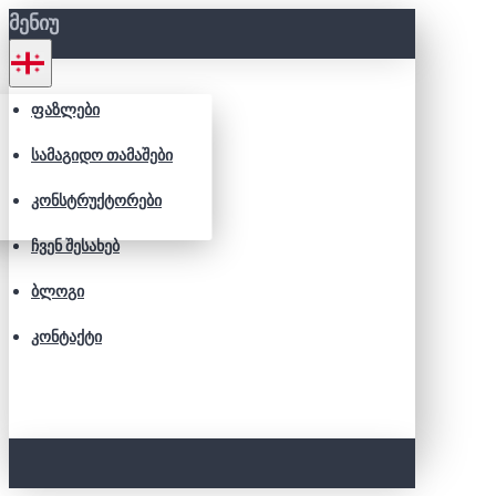
ᲛᲔᲜᲘᲣ
ᲤᲐᲖᲚᲔᲑᲘ
ᲡᲐᲛᲐᲒᲘᲓᲝ ᲗᲐᲛᲐᲨᲔᲑᲘ
ᲙᲝᲜᲡᲢᲠᲣᲥᲢᲝᲠᲔᲑᲘ
ᲩᲕᲔᲜ ᲨᲔᲡᲐᲮᲔᲑ
ᲑᲚᲝᲒᲘ
ᲙᲝᲜᲢᲐᲥᲢᲘ