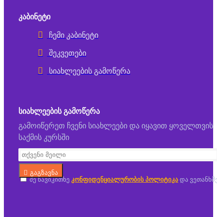
ᲙᲐᲑᲘᲜᲔᲢᲘ
ჩემი კაბინეტი
შეკვეთები
სიახლეების გამოწერა
ᲡᲘᲐᲮᲚᲔᲔᲑᲘᲡ ᲒᲐᲛᲝᲬᲔᲠᲐ
გამოიწერეთ ჩვენი სიახლეები და იყავით ყოველთვის
საქმის კურსში
გაგზავნა
მე წავიკითხე
კონფიდენციალურობის პოლიტიკა
და ვეთანხმ