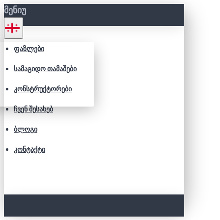
ᲛᲔᲜᲘᲣ
ᲤᲐᲖᲚᲔᲑᲘ
ᲡᲐᲛᲐᲒᲘᲓᲝ ᲗᲐᲛᲐᲨᲔᲑᲘ
ᲙᲝᲜᲡᲢᲠᲣᲥᲢᲝᲠᲔᲑᲘ
ᲩᲕᲔᲜ ᲨᲔᲡᲐᲮᲔᲑ
ᲑᲚᲝᲒᲘ
ᲙᲝᲜᲢᲐᲥᲢᲘ