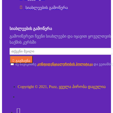
სიახლეების გამოწერა
ᲡᲘᲐᲮᲚᲔᲔᲑᲘᲡ ᲒᲐᲛᲝᲬᲔᲠᲐ
გამოიწერეთ ჩვენი სიახლეები და იყავით ყოველთვის
საქმის კურსში
გაგზავნა
მე წავიკითხე
კონფიდენციალურობის პოლიტიკა
და ვეთანხმ
Copyright © 2021, Puzz, ყველა პირობა დაცულია