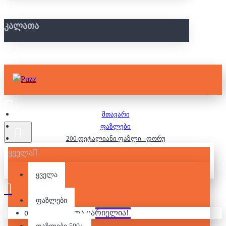
ᲙᲐᲚᲐᲗᲐ
მთავარი
ფაზლები
200 დეტალიანი ფაზლი - დორუ
ყველა
200 ᲓᲔᲢᲐᲚᲘᲐᲜᲘ ᲤᲐᲖᲚᲘ -
ყველა
ᲓᲝᲠᲣ
ფაზლები
თქვენი კალათა ცარიელია!