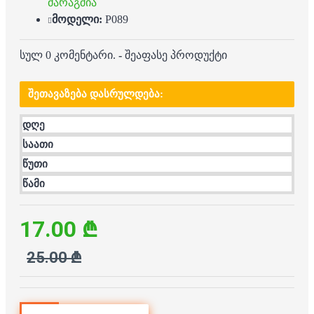
მარაგშია
მოდელი:
P089
სულ 0 კომენტარი.
-
შეაფასე პროდუქტი
ᲨᲔᲗᲐᲕᲐᲖᲔᲑᲐ ᲓᲐᲡᲠᲣᲚᲓᲔᲑᲐ:
დღე
საათი
წუთი
წამი
17.00 ₾
25.00 ₾