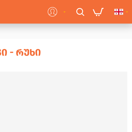
Ი - ᲠᲣᲮᲘ