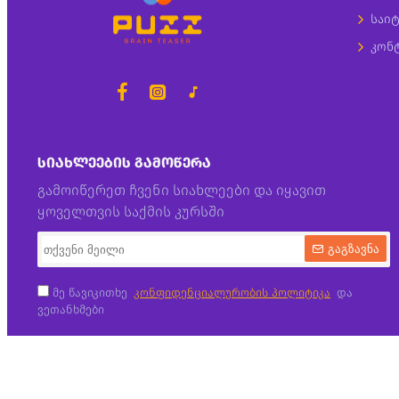
საიტ
კონ
ᲡᲘᲐᲮᲚᲔᲔᲑᲘᲡ ᲒᲐᲛᲝᲬᲔᲠᲐ
გამოიწერეთ ჩვენი სიახლეები და იყავით
ყოველთვის საქმის კურსში
გაგზავნა
მე წავიკითხე
კონფიდენციალურობის პოლიტიკა
და
ვეთანხმები
Copyright © 2021, Puzz, ყველა პირობა დაცულია