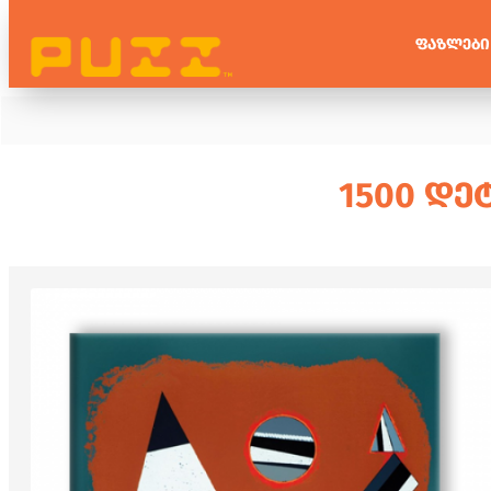
ᲤᲐᲖᲚᲔᲑᲘ
1500 ᲓᲔ