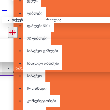
ყველა
ფაზლები
1
თქვენი კალათა ცარიელია!
ფაზლები 500+
3D ფაზლები
საბავშვო ფაზლები
არ არის მარაგში
სამაგიდო თამაშები
ᲡᲐᲛᲐᲒᲘᲓᲝ ᲗᲐᲛᲐᲨᲔᲑᲘ
Pair it With
People Also Bought
საბავშვო
8+ თამაშები
კონსტრუქტორები