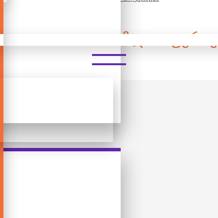
00 ᲓᲔᲢᲐᲚᲘᲐᲜᲘ ᲤᲐᲖᲚᲘ - ᲤᲔᲠᲘᲔ