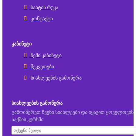
საიტის რუკა
კონტაქტი
ᲙᲐᲑᲘᲜᲔᲢᲘ
ჩემი კაბინეტი
შეკვეთები
სიახლეების გამოწერა
ᲡᲘᲐᲮᲚᲔᲔᲑᲘᲡ ᲒᲐᲛᲝᲬᲔᲠᲐ
გამოიწერეთ ჩვენი სიახლეები და იყავით ყოველთვის
საქმის კურსში