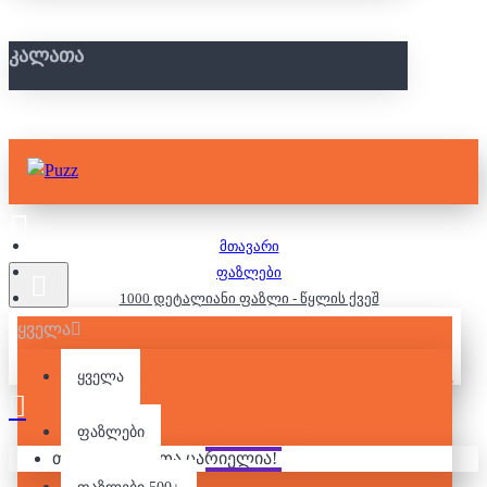
ᲙᲐᲚᲐᲗᲐ
მთავარი
ფაზლები
1000 დეტალიანი ფაზლი - წყლის ქვეშ
ყველა
1000 ᲓᲔᲢᲐᲚᲘᲐᲜᲘ ᲤᲐᲖᲚᲘ -
ყველა
ᲬᲧᲚᲘᲡ ᲥᲕᲔᲨ
ფაზლები
თქვენი კალათა ცარიელია!