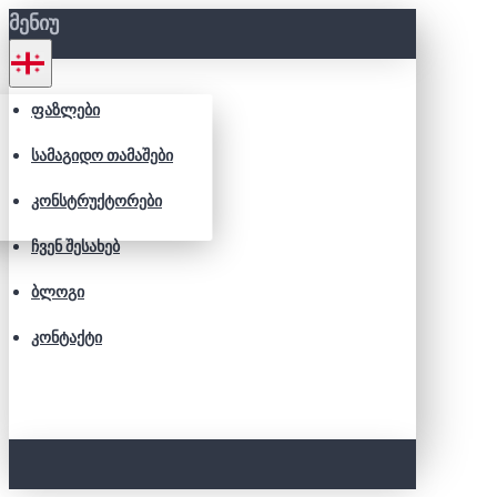
ᲛᲔᲜᲘᲣ
ᲤᲐᲖᲚᲔᲑᲘ
ᲡᲐᲛᲐᲒᲘᲓᲝ ᲗᲐᲛᲐᲨᲔᲑᲘ
ᲙᲝᲜᲡᲢᲠᲣᲥᲢᲝᲠᲔᲑᲘ
ᲩᲕᲔᲜ ᲨᲔᲡᲐᲮᲔᲑ
ᲑᲚᲝᲒᲘ
ᲙᲝᲜᲢᲐᲥᲢᲘ