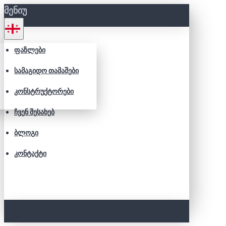
ᲛᲔᲜᲘᲣ
ᲤᲐᲖᲚᲔᲑᲘ
ᲡᲐᲛᲐᲒᲘᲓᲝ ᲗᲐᲛᲐᲨᲔᲑᲘ
ᲙᲝᲜᲡᲢᲠᲣᲥᲢᲝᲠᲔᲑᲘ
ᲩᲕᲔᲜ ᲨᲔᲡᲐᲮᲔᲑ
ᲑᲚᲝᲒᲘ
ᲙᲝᲜᲢᲐᲥᲢᲘ