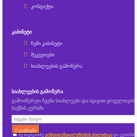
კონტაქტი
ᲙᲐᲑᲘᲜᲔᲢᲘ
ჩემი კაბინეტი
შეკვეთები
სიახლეების გამოწერა
ᲡᲘᲐᲮᲚᲔᲔᲑᲘᲡ ᲒᲐᲛᲝᲬᲔᲠᲐ
გამოიწერეთ ჩვენი სიახლეები და იყავით ყოველთვის
საქმის კურსში
გაგზავნა
მე წავიკითხე
კონფიდენციალურობის პოლიტიკა
და ვეთანხმ