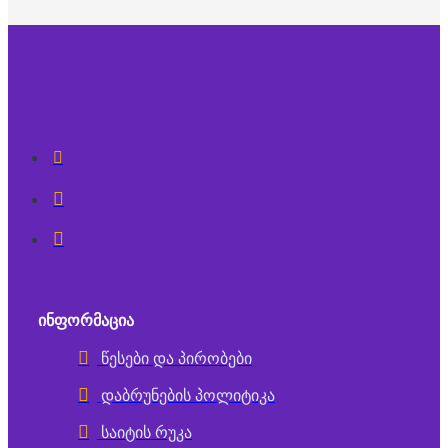
ᲘᲜᲤᲝᲠᲛᲐᲪᲘᲐ
წესები და პირობები
დაბრუნების პოლიტიკა
საიტის რუკა