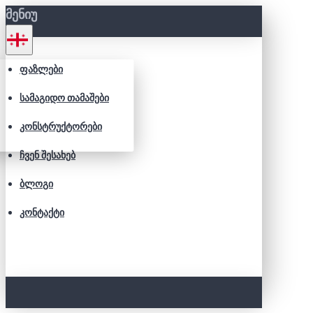
ᲛᲔᲜᲘᲣ
ᲤᲐᲖᲚᲔᲑᲘ
ᲡᲐᲛᲐᲒᲘᲓᲝ ᲗᲐᲛᲐᲨᲔᲑᲘ
ᲙᲝᲜᲡᲢᲠᲣᲥᲢᲝᲠᲔᲑᲘ
ᲩᲕᲔᲜ ᲨᲔᲡᲐᲮᲔᲑ
ᲑᲚᲝᲒᲘ
ᲙᲝᲜᲢᲐᲥᲢᲘ