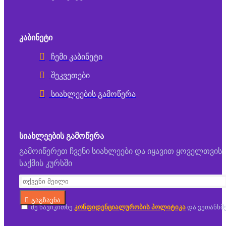
ᲙᲐᲑᲘᲜᲔᲢᲘ
ჩემი კაბინეტი
შეკვეთები
სიახლეების გამოწერა
ᲡᲘᲐᲮᲚᲔᲔᲑᲘᲡ ᲒᲐᲛᲝᲬᲔᲠᲐ
გამოიწერეთ ჩვენი სიახლეები და იყავით ყოველთვის
საქმის კურსში
გაგზავნა
მე წავიკითხე
კონფიდენციალურობის პოლიტიკა
და ვეთანხმ