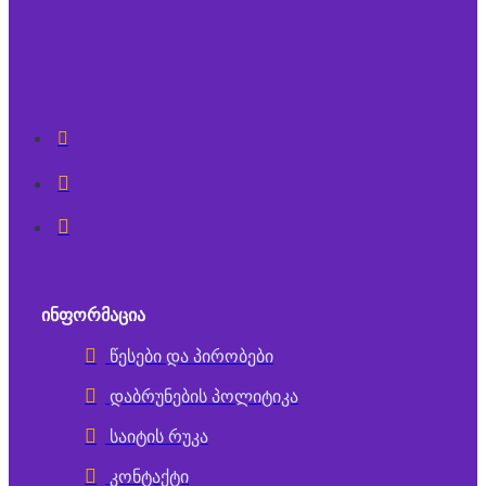
ᲘᲜᲤᲝᲠᲛᲐᲪᲘᲐ
წესები და პირობები
დაბრუნების პოლიტიკა
საიტის რუკა
კონტაქტი