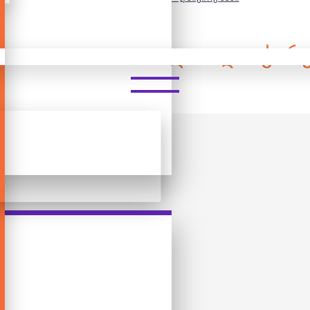
 ᲓᲔᲢᲐᲚᲘᲐᲜᲘ ᲤᲐᲖᲚᲘ - ᲓᲐᲘᲭᲘᲠᲔ