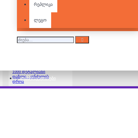
რეპლიკა
1000 დეტალიანი
ფაზლი - სახლი
მდინარის პირას
ლეგო
35.00 ₾
1000 დეტალიანი
ფაზლი - კუნძულის
ᲙᲝᲜᲡᲢᲠᲣᲥᲢᲝᲠᲔᲑᲘ
დროა
35.00 ₾
1000 დეტალიანი