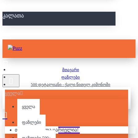
ᲙᲐᲚᲐᲗᲐ
მთავარი
ფაზლები
500 დეტალიანი - ქალი წითელ კიმონოში
ყველა
500 ᲓᲔᲢᲐᲚᲘᲐᲜᲘ - ᲥᲐᲚᲘ
ყველა
ᲬᲘᲗᲔᲚ ᲙᲘᲛᲝᲜᲝᲨᲘ
ფაზლები
თქვენი კალათა ცარიელია!