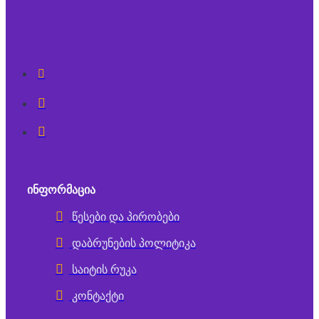
ᲘᲜᲤᲝᲠᲛᲐᲪᲘᲐ
წესები და პირობები
დაბრუნების პოლიტიკა
საიტის რუკა
კონტაქტი