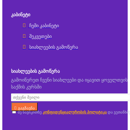
ᲙᲐᲑᲘᲜᲔᲢᲘ
ჩემი კაბინეტი
შეკვეთები
სიახლეების გამოწერა
ᲡᲘᲐᲮᲚᲔᲔᲑᲘᲡ ᲒᲐᲛᲝᲬᲔᲠᲐ
გამოიწერეთ ჩვენი სიახლეები და იყავით ყოველთვის
საქმის კურსში
გაგზავნა
მე წავიკითხე
კონფიდენციალურობის პოლიტიკა
და ვეთანხმ