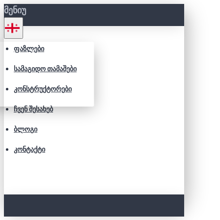
ᲛᲔᲜᲘᲣ
ᲤᲐᲖᲚᲔᲑᲘ
ᲡᲐᲛᲐᲒᲘᲓᲝ ᲗᲐᲛᲐᲨᲔᲑᲘ
ᲙᲝᲜᲡᲢᲠᲣᲥᲢᲝᲠᲔᲑᲘ
ᲩᲕᲔᲜ ᲨᲔᲡᲐᲮᲔᲑ
ᲑᲚᲝᲒᲘ
ᲙᲝᲜᲢᲐᲥᲢᲘ