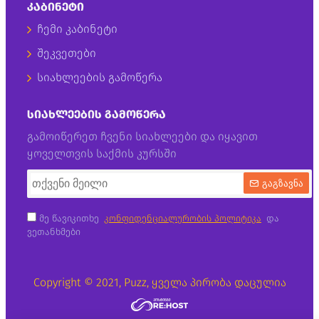
ᲙᲐᲑᲘᲜᲔᲢᲘ
ჩემი კაბინეტი
შეკვეთები
სიახლეების გამოწერა
ᲡᲘᲐᲮᲚᲔᲔᲑᲘᲡ ᲒᲐᲛᲝᲬᲔᲠᲐ
გამოიწერეთ ჩვენი სიახლეები და იყავით
ყოველთვის საქმის კურსში
გაგზავნა
მე წავიკითხე
კონფიდენციალურობის პოლიტიკა
და
ვეთანხმები
Copyright © 2021, Puzz, ყველა პირობა დაცულია