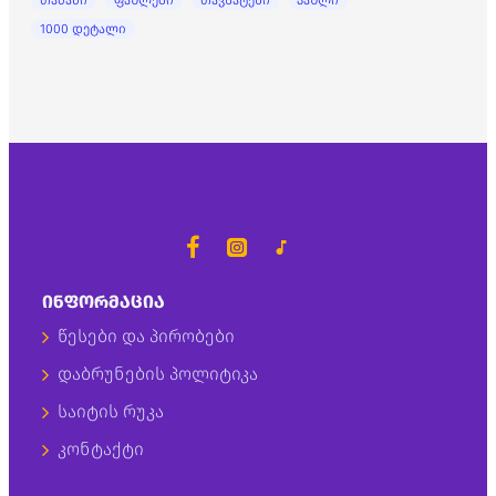
თამაში
ფაზლები
თავსატეხი
პაზლი
1000 დეტალი
ᲘᲜᲤᲝᲠᲛᲐᲪᲘᲐ
წესები და პირობები
დაბრუნების პოლიტიკა
საიტის რუკა
კონტაქტი