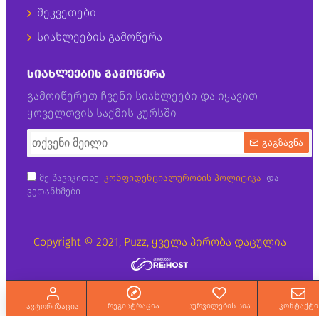
შეკვეთები
სიახლეების გამოწერა
ᲡᲘᲐᲮᲚᲔᲔᲑᲘᲡ ᲒᲐᲛᲝᲬᲔᲠᲐ
გამოიწერეთ ჩვენი სიახლეები და იყავით
ყოველთვის საქმის კურსში
გაგზავნა
მე წავიკითხე
კონფიდენციალურობის პოლიტიკა
და
ვეთანხმები
Copyright © 2021, Puzz, ყველა პირობა დაცულია
რეგისტრაცია
სურვილების სია
კონტაქტი
ავტორიზაცია