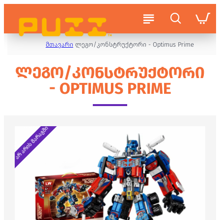
მთავარი
ლეგო/კონსტრუქტორი - Optimus Prime
ᲚᲔᲒᲝ/ᲙᲝᲜᲡᲢᲠᲣᲥᲢᲝᲠᲘ
- OPTIMUS PRIME
არ არის მარაგში