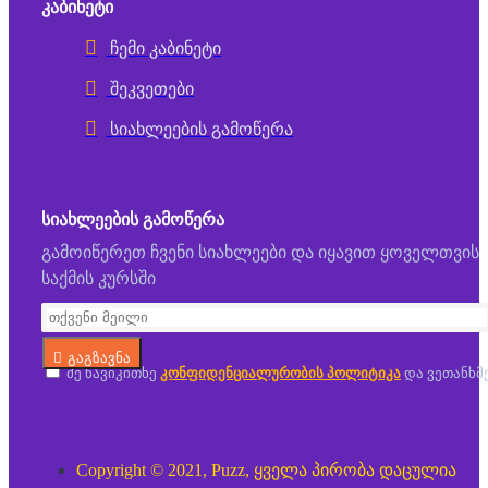
ᲙᲐᲑᲘᲜᲔᲢᲘ
ჩემი კაბინეტი
შეკვეთები
სიახლეების გამოწერა
ᲡᲘᲐᲮᲚᲔᲔᲑᲘᲡ ᲒᲐᲛᲝᲬᲔᲠᲐ
გამოიწერეთ ჩვენი სიახლეები და იყავით ყოველთვის
საქმის კურსში
გაგზავნა
მე წავიკითხე
კონფიდენციალურობის პოლიტიკა
და ვეთანხმ
Copyright © 2021, Puzz, ყველა პირობა დაცულია