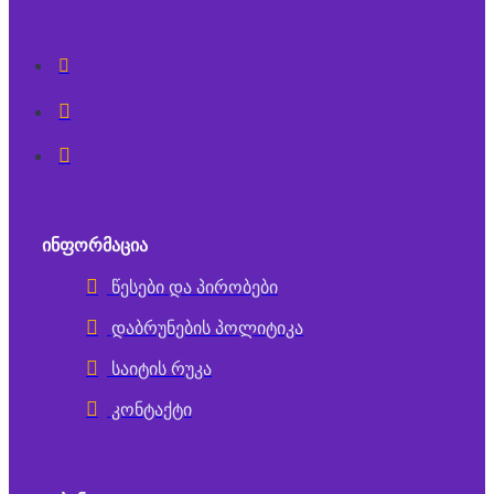
ᲘᲜᲤᲝᲠᲛᲐᲪᲘᲐ
წესები და პირობები
დაბრუნების პოლიტიკა
საიტის რუკა
კონტაქტი