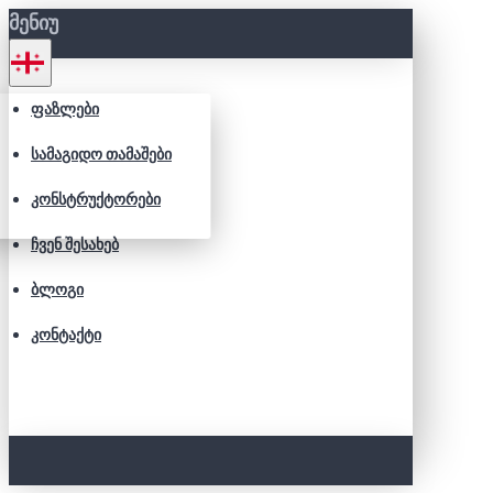
ᲛᲔᲜᲘᲣ
ᲤᲐᲖᲚᲔᲑᲘ
ᲡᲐᲛᲐᲒᲘᲓᲝ ᲗᲐᲛᲐᲨᲔᲑᲘ
ᲙᲝᲜᲡᲢᲠᲣᲥᲢᲝᲠᲔᲑᲘ
ᲩᲕᲔᲜ ᲨᲔᲡᲐᲮᲔᲑ
ᲑᲚᲝᲒᲘ
ᲙᲝᲜᲢᲐᲥᲢᲘ