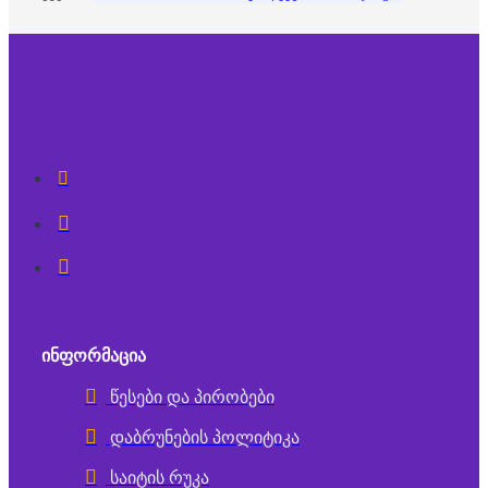
ᲘᲜᲤᲝᲠᲛᲐᲪᲘᲐ
წესები და პირობები
დაბრუნების პოლიტიკა
საიტის რუკა