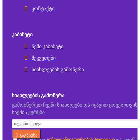
კონტაქტი
ᲙᲐᲑᲘᲜᲔᲢᲘ
ჩემი კაბინეტი
შეკვეთები
სიახლეების გამოწერა
ᲡᲘᲐᲮᲚᲔᲔᲑᲘᲡ ᲒᲐᲛᲝᲬᲔᲠᲐ
გამოიწერეთ ჩვენი სიახლეები და იყავით ყოველთვის
საქმის კურსში
გაგზავნა
მე წავიკითხე
კონფიდენციალურობის პოლიტიკა
და ვეთანხმ