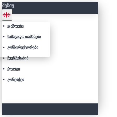
ᲛᲔᲜᲘᲣ
ᲤᲐᲖᲚᲔᲑᲘ
ᲡᲐᲛᲐᲒᲘᲓᲝ ᲗᲐᲛᲐᲨᲔᲑᲘ
ᲙᲝᲜᲡᲢᲠᲣᲥᲢᲝᲠᲔᲑᲘ
ᲩᲕᲔᲜ ᲨᲔᲡᲐᲮᲔᲑ
ᲑᲚᲝᲒᲘ
ᲙᲝᲜᲢᲐᲥᲢᲘ