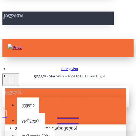
ᲙᲐᲚᲐᲗᲐ
მთავარი
ლეგო - Star Wars – R2-D2 LED Key Light
ყველა
ᲚᲔᲒᲝ - STAR WARS – R2-
D2 LED KEY LIGHT
ყველა
ფაზლები
თქვენი კალათა ცარიელია!