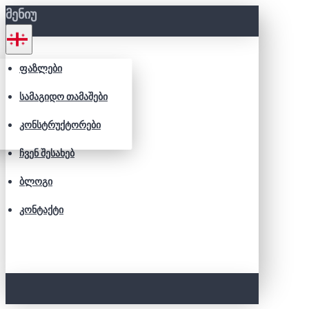
ᲛᲔᲜᲘᲣ
ᲤᲐᲖᲚᲔᲑᲘ
ᲡᲐᲛᲐᲒᲘᲓᲝ ᲗᲐᲛᲐᲨᲔᲑᲘ
ᲙᲝᲜᲡᲢᲠᲣᲥᲢᲝᲠᲔᲑᲘ
ᲩᲕᲔᲜ ᲨᲔᲡᲐᲮᲔᲑ
ᲑᲚᲝᲒᲘ
ᲙᲝᲜᲢᲐᲥᲢᲘ