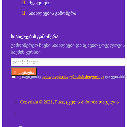
შეკვეთები
სიახლეების გამოწერა
ᲡᲘᲐᲮᲚᲔᲔᲑᲘᲡ ᲒᲐᲛᲝᲬᲔᲠᲐ
გამოიწერეთ ჩვენი სიახლეები და იყავით ყოველთვის
საქმის კურსში
გაგზავნა
მე წავიკითხე
კონფიდენციალურობის პოლიტიკა
და ვეთანხმ
Copyright © 2021, Puzz, ყველა პირობა დაცულია