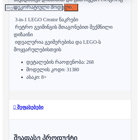
დეკორატიული მოდელი.
3-in-1 LEGO Creator ნაკრები
რეტრო გეიმინგის შთაგონებით შექმნილი
დიზაინი
იდეალურია გეიმერებისა და LEGO-ს
მოყვარულებისთვის
დეტალების რაოდენობა: 268
მოდელის კოდი: 31380
ასაკი: 8+
შეფასებები
ᲨᲔᲐᲤᲐᲡᲔ ᲞᲠᲝᲓᲣᲥᲢᲘ