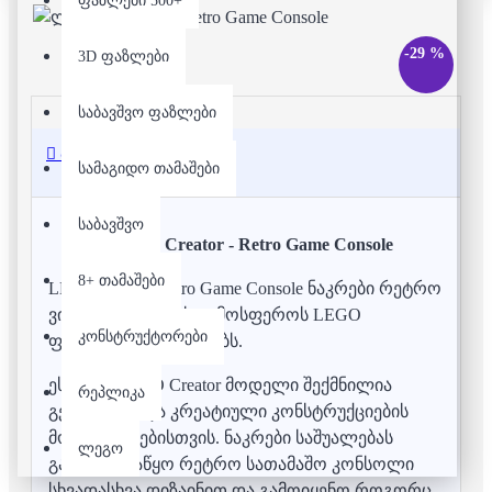
ფაზლები 500+
-29 %
3D ფაზლები
საბავშვო ფაზლები
აღწერა
სამაგიდო თამაშები
საბავშვო
ლეგო - Creator - Retro Game Console
8+ თამაშები
LEGO Creator Retro Game Console ნაკრები რეტრო
ვიდეო თამაშების ატმოსფეროს LEGO
კონსტრუქტორები
ფორმატში აცოცხლებს.
ეს 3-in-1 LEGO Creator მოდელი შექმნილია
რეპლიკა
გეიმინგისა და კრეატიული კონსტრუქციების
მოყვარულებისთვის. ნაკრები საშუალებას
ლეგო
გაძლევს ააწყო რეტრო სათამაშო კონსოლი
სხვადასხვა დიზაინით და გამოიყენო როგორც