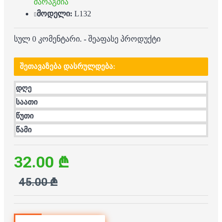
მარაგშია
მოდელი:
L132
სულ 0 კომენტარი.
-
შეაფასე პროდუქტი
ᲨᲔᲗᲐᲕᲐᲖᲔᲑᲐ ᲓᲐᲡᲠᲣᲚᲓᲔᲑᲐ:
დღე
საათი
წუთი
წამი
32.00 ₾
45.00 ₾