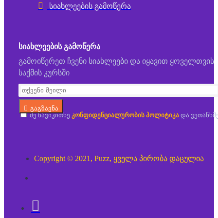
სიახლეების გამოწერა
ᲡᲘᲐᲮᲚᲔᲔᲑᲘᲡ ᲒᲐᲛᲝᲬᲔᲠᲐ
გამოიწერეთ ჩვენი სიახლეები და იყავით ყოველთვის
საქმის კურსში
გაგზავნა
მე წავიკითხე
კონფიდენციალურობის პოლიტიკა
და ვეთანხმ
Copyright © 2021, Puzz, ყველა პირობა დაცულია