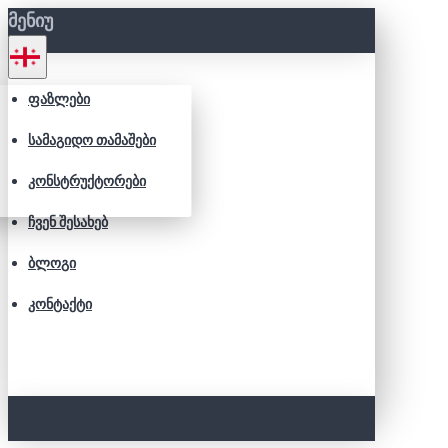
ᲛᲔᲜᲘᲣ
ᲤᲐᲖᲚᲔᲑᲘ
ᲡᲐᲛᲐᲒᲘᲓᲝ ᲗᲐᲛᲐᲨᲔᲑᲘ
ᲙᲝᲜᲡᲢᲠᲣᲥᲢᲝᲠᲔᲑᲘ
ᲩᲕᲔᲜ ᲨᲔᲡᲐᲮᲔᲑ
ᲑᲚᲝᲒᲘ
ᲙᲝᲜᲢᲐᲥᲢᲘ