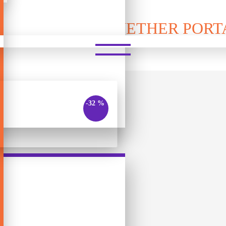
NECRAFT - THE NETHER POR
-32 %