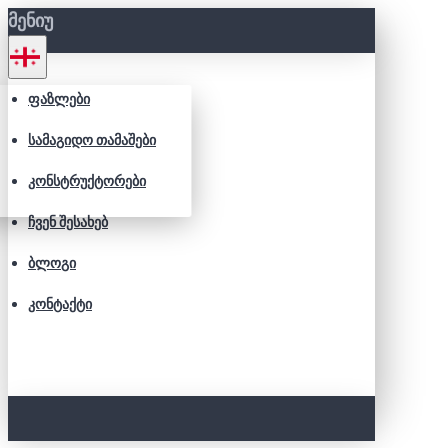
ᲛᲔᲜᲘᲣ
ᲤᲐᲖᲚᲔᲑᲘ
ᲡᲐᲛᲐᲒᲘᲓᲝ ᲗᲐᲛᲐᲨᲔᲑᲘ
ᲙᲝᲜᲡᲢᲠᲣᲥᲢᲝᲠᲔᲑᲘ
ᲩᲕᲔᲜ ᲨᲔᲡᲐᲮᲔᲑ
ᲑᲚᲝᲒᲘ
ᲙᲝᲜᲢᲐᲥᲢᲘ