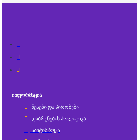
ᲘᲜᲤᲝᲠᲛᲐᲪᲘᲐ
წესები და პირობები
დაბრუნების პოლიტიკა
საიტის რუკა