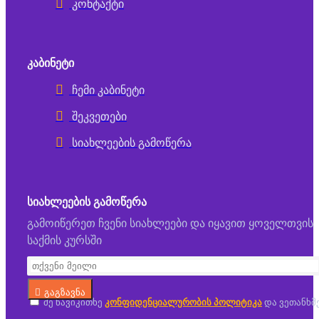
კონტაქტი
ᲙᲐᲑᲘᲜᲔᲢᲘ
ჩემი კაბინეტი
შეკვეთები
სიახლეების გამოწერა
ᲡᲘᲐᲮᲚᲔᲔᲑᲘᲡ ᲒᲐᲛᲝᲬᲔᲠᲐ
გამოიწერეთ ჩვენი სიახლეები და იყავით ყოველთვის
საქმის კურსში
გაგზავნა
მე წავიკითხე
კონფიდენციალურობის პოლიტიკა
და ვეთანხმ