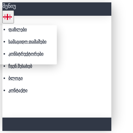
ᲛᲔᲜᲘᲣ
ᲤᲐᲖᲚᲔᲑᲘ
ᲡᲐᲛᲐᲒᲘᲓᲝ ᲗᲐᲛᲐᲨᲔᲑᲘ
ᲙᲝᲜᲡᲢᲠᲣᲥᲢᲝᲠᲔᲑᲘ
ᲩᲕᲔᲜ ᲨᲔᲡᲐᲮᲔᲑ
ᲑᲚᲝᲒᲘ
ᲙᲝᲜᲢᲐᲥᲢᲘ