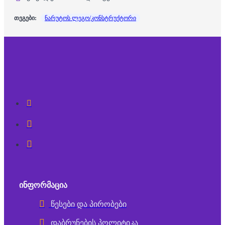
თეგები:
ნარუტოს ლეგო/კონსტრუქტორი
ᲘᲜᲤᲝᲠᲛᲐᲪᲘᲐ
წესები და პირობები
დაბრუნების პოლიტიკა