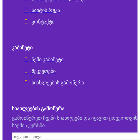
საიტის რუკა
კონტაქტი
ᲙᲐᲑᲘᲜᲔᲢᲘ
ჩემი კაბინეტი
შეკვეთები
სიახლეების გამოწერა
ᲡᲘᲐᲮᲚᲔᲔᲑᲘᲡ ᲒᲐᲛᲝᲬᲔᲠᲐ
გამოიწერეთ ჩვენი სიახლეები და იყავით ყოველთვის
საქმის კურსში