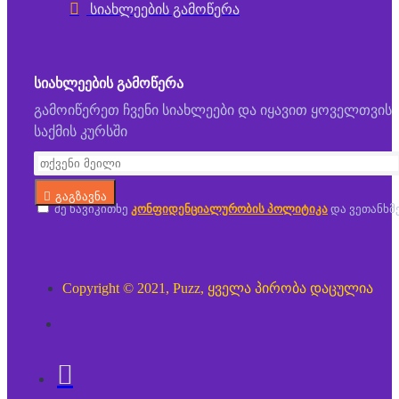
სიახლეების გამოწერა
ᲡᲘᲐᲮᲚᲔᲔᲑᲘᲡ ᲒᲐᲛᲝᲬᲔᲠᲐ
გამოიწერეთ ჩვენი სიახლეები და იყავით ყოველთვის
საქმის კურსში
გაგზავნა
მე წავიკითხე
კონფიდენციალურობის პოლიტიკა
და ვეთანხმ
Copyright © 2021, Puzz, ყველა პირობა დაცულია