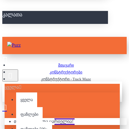
ᲙᲐᲚᲐᲗᲐ
მთავარი
კონსტრუქტორები
კონსტრუქტორი - Track Maze
ყველა
ᲙᲝᲜᲡᲢᲠᲣᲥᲢᲝᲠᲘ - TRACK
ყველა
MAZE
ფაზლები
თქვენი კალათა ცარიელია!