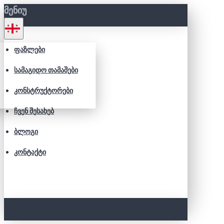
ᲛᲔᲜᲘᲣ
ᲤᲐᲖᲚᲔᲑᲘ
ᲡᲐᲛᲐᲒᲘᲓᲝ ᲗᲐᲛᲐᲨᲔᲑᲘ
ᲙᲝᲜᲡᲢᲠᲣᲥᲢᲝᲠᲔᲑᲘ
ᲩᲕᲔᲜ ᲨᲔᲡᲐᲮᲔᲑ
ᲑᲚᲝᲒᲘ
ᲙᲝᲜᲢᲐᲥᲢᲘ