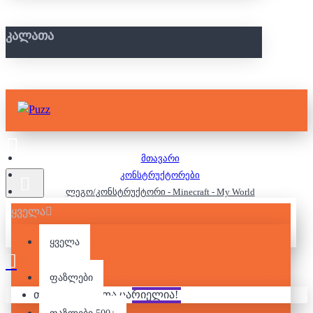
ᲙᲐᲚᲐᲗᲐ
მთავარი
კონსტრუქტორები
ლეგო/კონსტრუქტორი - Minecraft - My World
ყველა
ᲚᲔᲒᲝ/ᲙᲝᲜᲡᲢᲠᲣᲥᲢᲝᲠᲘ -
ყველა
MINECRAFT - MY WORLD
ფაზლები
თქვენი კალათა ცარიელია!