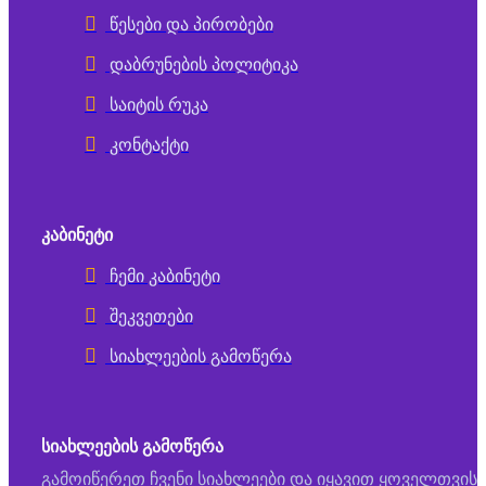
წესები და პირობები
დაბრუნების პოლიტიკა
საიტის რუკა
კონტაქტი
ᲙᲐᲑᲘᲜᲔᲢᲘ
ჩემი კაბინეტი
შეკვეთები
სიახლეების გამოწერა
ᲡᲘᲐᲮᲚᲔᲔᲑᲘᲡ ᲒᲐᲛᲝᲬᲔᲠᲐ
გამოიწერეთ ჩვენი სიახლეები და იყავით ყოველთვის