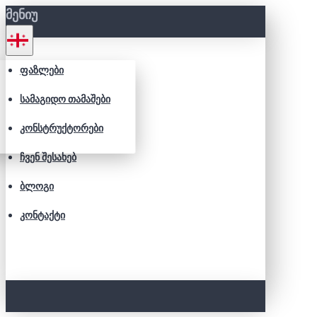
ᲛᲔᲜᲘᲣ
ᲤᲐᲖᲚᲔᲑᲘ
ᲡᲐᲛᲐᲒᲘᲓᲝ ᲗᲐᲛᲐᲨᲔᲑᲘ
ᲙᲝᲜᲡᲢᲠᲣᲥᲢᲝᲠᲔᲑᲘ
ᲩᲕᲔᲜ ᲨᲔᲡᲐᲮᲔᲑ
ᲑᲚᲝᲒᲘ
ᲙᲝᲜᲢᲐᲥᲢᲘ