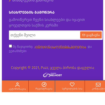
სიახლეების გამოწერა
ᲡᲘᲐᲮᲚᲔᲔᲑᲘᲡ ᲒᲐᲛᲝᲬᲔᲠᲐ
გამოიწერეთ ჩვენი სიახლეები და იყავით
ყოველთვის საქმის კურსში
გაგზავნა
მე წავიკითხე
კონფიდენციალურობის პოლიტიკა
და
ვეთანხმები
Copyright © 2021, Puzz, ყველა პირობა დაცულია
რეგისტრაცია
სურვილების სია
კონტაქტი
ავტორიზაცია