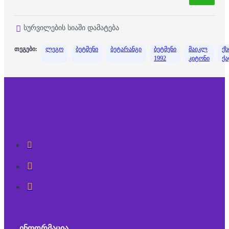
სურვილების სიაში დამატება
თეგები:
ლეგო
ბეტმენი
ბეტარანგი
ბეტმენი
მაიკლ
ქ
1992
კიტონი
ქა
ᲘᲜᲤᲝᲠᲛᲐᲪᲘᲐ