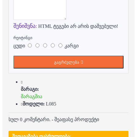
შენიშვნა:
HTML ტეგები არ არის დაშვებული!
რეიტინგი
ცუდი
კარგი
გაგრძელება
მარაგი:
მარაგშია
მოდელი:
L085
სულ 0 კომენტარი.
-
შეაფასე პროდუქტი
ᲨᲔᲗᲐᲕᲐᲖᲔᲑᲐ ᲓᲐᲡᲠᲣᲚᲓᲔᲑᲐ: