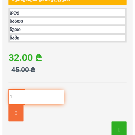
დღე
საათი
წუთი
წამი
32.00 ₾
45.00 ₾