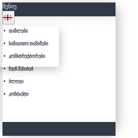
ᲛᲔᲜᲘᲣ
ᲤᲐᲖᲚᲔᲑᲘ
ᲡᲐᲛᲐᲒᲘᲓᲝ ᲗᲐᲛᲐᲨᲔᲑᲘ
ᲙᲝᲜᲡᲢᲠᲣᲥᲢᲝᲠᲔᲑᲘ
ᲩᲕᲔᲜ ᲨᲔᲡᲐᲮᲔᲑ
ᲑᲚᲝᲒᲘ
ᲙᲝᲜᲢᲐᲥᲢᲘ