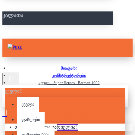
ᲙᲐᲚᲐᲗᲐ
მთავარი
კონსტრუქტორები
ლეგო - Super Heroes - Batman 1992
ყველა
ᲚᲔᲒᲝ - SUPER HEROES -
ყველა
BATMAN 1992
ფაზლები
თქვენი კალათა ცარიელია!