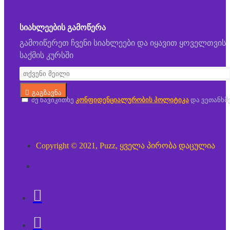
ᲡᲘᲐᲮᲚᲔᲔᲑᲘᲡ ᲒᲐᲛᲝᲬᲔᲠᲐ
გამოიწერეთ ჩვენი სიახლეები და იყავით ყოველთვის
საქმის კურსში
გაგზავნა
მე წავიკითხე
კონფიდენციალურობის პოლიტიკა
და ვეთანხმ
Copyright © 2021, Puzz, ყველა პირობა დაცულია