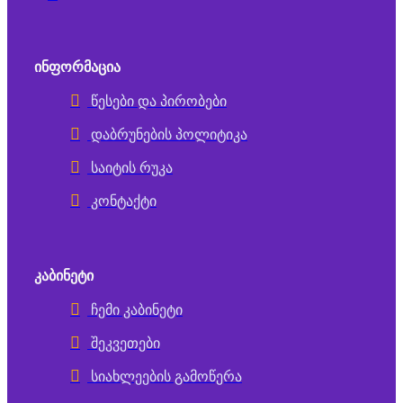
ᲘᲜᲤᲝᲠᲛᲐᲪᲘᲐ
წესები და პირობები
დაბრუნების პოლიტიკა
საიტის რუკა
კონტაქტი
ᲙᲐᲑᲘᲜᲔᲢᲘ
ჩემი კაბინეტი
შეკვეთები
სიახლეების გამოწერა