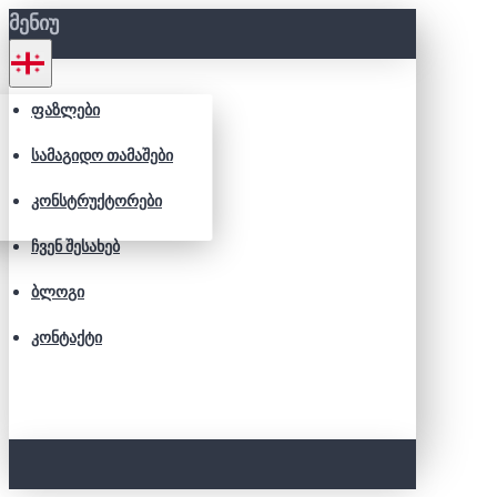
ᲛᲔᲜᲘᲣ
ᲤᲐᲖᲚᲔᲑᲘ
ᲡᲐᲛᲐᲒᲘᲓᲝ ᲗᲐᲛᲐᲨᲔᲑᲘ
ᲙᲝᲜᲡᲢᲠᲣᲥᲢᲝᲠᲔᲑᲘ
ᲩᲕᲔᲜ ᲨᲔᲡᲐᲮᲔᲑ
ᲑᲚᲝᲒᲘ
ᲙᲝᲜᲢᲐᲥᲢᲘ