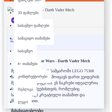
ფაზლები 500+
3D ფაზლები
არ არის მარაგში
საბავშვო ფაზლები
სამაგიდო თამაშები
აღწერა
საბავშვო
ლეგო - Star Wars - Darth Vader Mech
8+ თამაშები
შეაბიჯეთ Star Wars-ის სამყაროში LEGO 75368
კონსტრუქტორები
ნაკრებით, რომელიც მოიცავს დართ ვეიდერის
მექს და მინი ფიგურას.
ეს ნაკრები იდეალურია
6+ ასაკის ბავშვებისთვის, რომლებიც
რეპლიკა
სარგებლობენ კრეატიული თამაშით და
მშენებლობით.
ლეგო
მახასიათებლები: