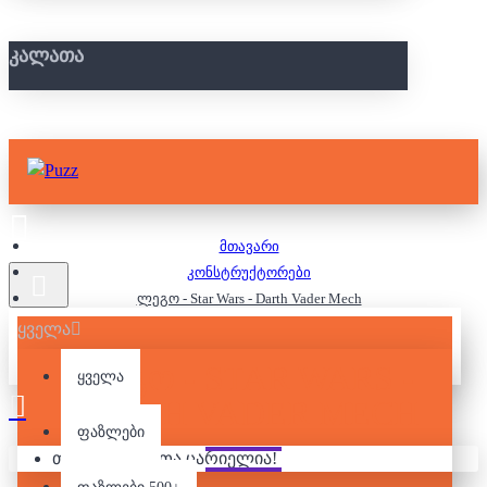
ᲙᲐᲚᲐᲗᲐ
მთავარი
კონსტრუქტორები
ლეგო - Star Wars - Darth Vader Mech
ყველა
ᲚᲔᲒᲝ - STAR WARS -
ყველა
DARTH VADER MECH
ფაზლები
თქვენი კალათა ცარიელია!