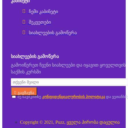
ᲙᲐᲑᲘᲜᲔᲢᲘ
ჩემი კაბინეტი
შეკვეთები
სიახლეების გამოწერა
ᲡᲘᲐᲮᲚᲔᲔᲑᲘᲡ ᲒᲐᲛᲝᲬᲔᲠᲐ
გამოიწერეთ ჩვენი სიახლეები და იყავით ყოველთვის
საქმის კურსში
გაგზავნა
მე წავიკითხე
კონფიდენციალურობის პოლიტიკა
და ვეთანხმ
Copyright © 2021, Puzz, ყველა პირობა დაცულია