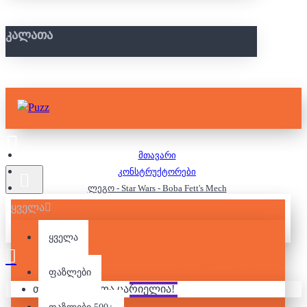
ᲙᲐᲚᲐᲗᲐ
მთავარი
კონსტრუქტორები
ლეგო - Star Wars - Boba Fett's Mech
ყველა
ᲚᲔᲒᲝ - STAR WARS -
ყველა
BOBA FETT'S MECH
ფაზლები
თქვენი კალათა ცარიელია!