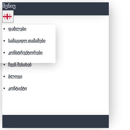
ᲛᲔᲜᲘᲣ
ᲤᲐᲖᲚᲔᲑᲘ
ᲡᲐᲛᲐᲒᲘᲓᲝ ᲗᲐᲛᲐᲨᲔᲑᲘ
ᲙᲝᲜᲡᲢᲠᲣᲥᲢᲝᲠᲔᲑᲘ
ᲩᲕᲔᲜ ᲨᲔᲡᲐᲮᲔᲑ
ᲑᲚᲝᲒᲘ
ᲙᲝᲜᲢᲐᲥᲢᲘ