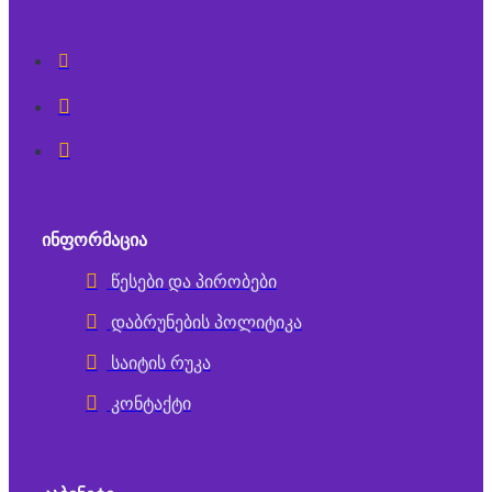
ᲘᲜᲤᲝᲠᲛᲐᲪᲘᲐ
წესები და პირობები
დაბრუნების პოლიტიკა
საიტის რუკა
კონტაქტი